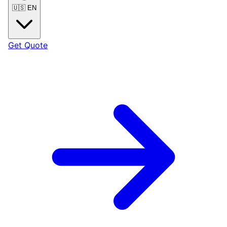
🇺🇸
EN
Get Quote