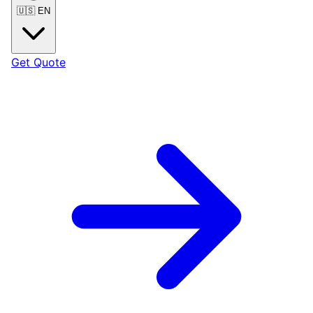
🇺🇸
EN
Get Quote