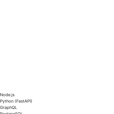
Node.js
Python (FastAPI)
GraphQL
PostgreSQL