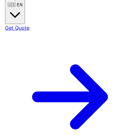
🇺🇸
EN
Get Quote