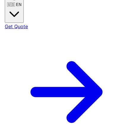
🇺🇸
EN
Get Quote