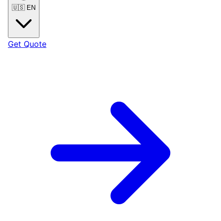
🇺🇸
EN
Get Quote